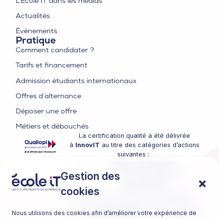
L’École IT dans les médias
Actualités
Évènements
Pratique
Comment candidater ?
Tarifs et financement
Admission étudiants internationaux
Offres d’alternance
Déposer une offre
Métiers et débouchés
La certification qualité a été délivrée
à
InnovIT
au titre des catégories d’actions
suivantes :
Actions de formation
Actions de formation par
Gestion des
apprentissage
cookies
InnovIT est un organisme de formation
enregistré sous le numéro de déclaration
d’activité
32591419859
auprès du Préfet de
Nous utilisons des cookies afin d’améliorer votre expérience de