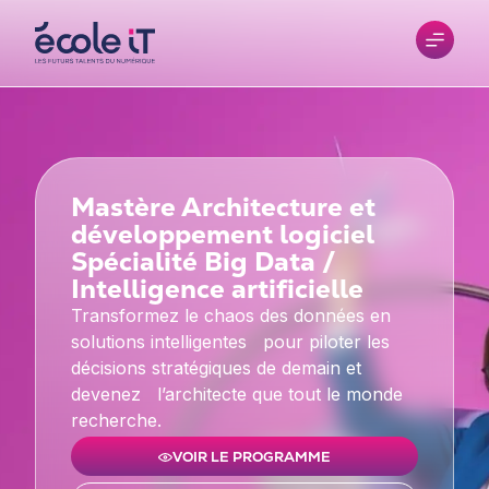
Mastère Architecture et
développement logiciel
Spécialité Big Data /
Intelligence artificielle
Transformez le chaos des données en
solutions intelligentes pour piloter les
décisions stratégiques de demain et
devenez l’architecte que tout le monde
recherche.
VOIR LE PROGRAMME