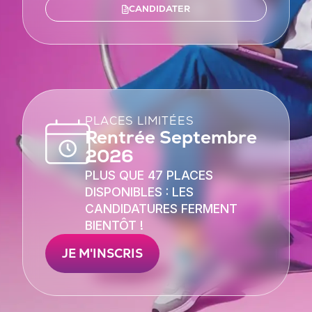
CANDIDATER
PLACES LIMITÉES
Rentrée Septembre
2026
PLUS QUE 47 PLACES
DISPONIBLES : LES
CANDIDATURES FERMENT
BIENTÔT !
JE M'INSCRIS