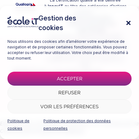
La certification qualité a été délivrée
à
InnovIT
au titre des catégories d’actions
suivantes :
Gestion des
Actions de formation
Actions de formation par
cookies
apprentissage
InnovIT est un organisme de formation
Nous utilisons des cookies afin d’améliorer votre expérience de
enregistré sous le numéro de déclaration
navigation et de proposer certaines fonctionnalités. Vous pouvez
d’activité
32591419859
auprès du Préfet de
accepter ou refuser leur utilisation. Votre choix peut être modifié à
région des Hauts-de-France. Cet
tout moment.
enregistrement ne vaut pas agrément de
l’État.
©2026 École IT. Tous droits réservés.
ACCEPTER
Mentions légales
–
Données personnelles
–
Conditions générales d’inscription
REFUSER
VOIR LES PRÉFÉRENCES
Politique de
Politique de protection des données
Etablissement, formations et diplômes non reconnus par la
cookies
personnelles
Communauté française de Belgique.