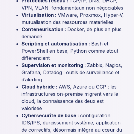
Protocoles réseau :
TCP/IP, DNS, DHCP,
VPN, VLAN, fondamentaux non négociables
Virtualisation :
VMware, Proxmox, Hyper-V,
mutualisation des ressources matérielles
Conteneurisation :
Docker, de plus en plus
demandé
Scripting et automatisation :
Bash et
PowerShell en base, Python comme atout
différenciant
Supervision et monitoring :
Zabbix, Nagios,
Grafana, Datadog : outils de surveillance et
d’alerting
Cloud hybride :
AWS, Azure ou GCP : les
infrastructures on-premise migrent vers le
cloud, la connaissance des deux est
valorisée
Cybersécurité de base :
configuration
IDS/IPS, durcissement système, application
de correctifs, désormais intégré au cœur du