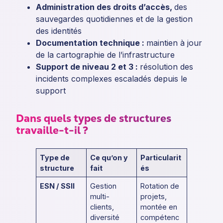
Administration des droits d’accès,
des
sauvegardes quotidiennes et de la gestion
des identités
Documentation technique :
maintien à jour
de la cartographie de l’infrastructure
Support de niveau 2 et 3 :
résolution des
incidents complexes escaladés depuis le
support
Dans quels types de structures
travaille-t-il ?
Type de
Ce qu’on y
Particularit
structure
fait
és
ESN / SSII
Gestion
Rotation de
multi-
projets,
clients,
montée en
diversité
compétenc