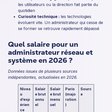
les utilisateurs ou la direction fait partie du
quotidien
Curiosité technique :
les technologies
évoluent vite. Un administrateur qui cesse de
se former se retrouve rapidement dépassé
Quel salaire pour un
administrateur réseau et
système en 2026 ?
Données issues de plusieurs sources
indépendantes, actualisées en 2026.
Nivea
Salair
Salair
Paris
Sourc
u
e brut
e brut
(majo
e
d’exp
annu
mens
ration
érien
el
uel
)
ce