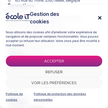
60 Rue du Trône, 1050 Ixelles, Belgique
Formations
Panorama
Gestion des
Bachelor Développeur d’Applications (CDA)
cookies
Bachelor Administrateur Dev Ops
Nous utilisons des cookies afin d’améliorer votre expérience de
Mastère Architecture et développement logiciel Big
navigation et de proposer certaines fonctionnalités. Vous pouvez
data / Intelligence artificielle
accepter ou refuser leur utilisation. Votre choix peut être modifié à
Mastère Expert en Architectures Systèmes Réseaux et
tout moment.
Sécurité Informatique
L'École
Qui sommes-nous ?
ACCEPTER
Nos campus
REFUSER
Certifications
L’École IT dans les médias
VOIR LES PRÉFÉRENCES
Actualités
Politique de
Politique de protection des données
Évènements
cookies
personnelles
Pratique
Comment candidater ?