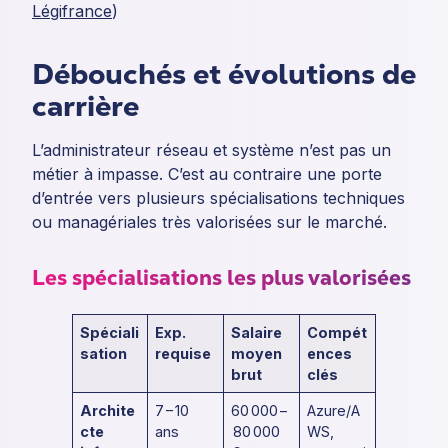
Légifrance
)
Débouchés et évolutions de
carrière
L’administrateur réseau et système n’est pas un
métier à impasse. C’est au contraire une porte
d’entrée vers plusieurs spécialisations techniques
ou managériales très valorisées sur le marché.
Les spécialisations les plus valorisées
Spéciali
Exp.
Salaire
Compét
sation
requise
moyen
ences
brut
clés
Archite
7 – 10
60 000 –
Azure/A
cte
ans
80 000
WS,