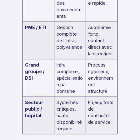
des
e rapide
environnem
ents
PME / ETI
Gestion
Autonomie
complète
forte,
de l’infra,
contact
polyvalence
direct avec
la direction
Grand
Infra
Process
groupe /
complexe,
rigoureux,
DSI
spécialisatio
environnem
n par
ent
domaine
structuré
Secteur
Systèmes
Enjeux forts
public /
critiques,
de
hôpital
haute
continuité
disponibilité
de service
requise