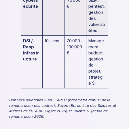
cybers
75 000
SIEM,
écurité
€
pentest,
gestion
des
vulnérab
ilités
DSI /
10+ ans
70 000 –
Manage
Resp.
100 000
ment,
infrastr
€
budget,
ucture
gestion
de
projet,
stratégi
e SI
Données salariales 2026 : APEC (baromètre annuel de la
rémunération des cadres), Seyos (Baromètre des Salaires et
Métiers de l’IT & du Digital 2026) et Talents IT (étude de
rémunération 2026).