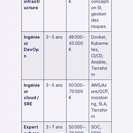
infrastr
€
concepti
ucture
on SI,
gestion
des
risques
Ingénie
3 – 5 ans
48 000 –
Docker,
ur
65 000
Kuberne
DevOp
€
tes,
s
CI/CD,
Ansible,
Terrafor
m
Ingénie
3 – 5 ans
50 000 –
AWS/Az
ur
70 000
ure/GCP,
cloud /
€
monitori
SRE
ng, SLA,
Terrafor
m
Expert
3 – 7 ans
50 000 –
SOC,