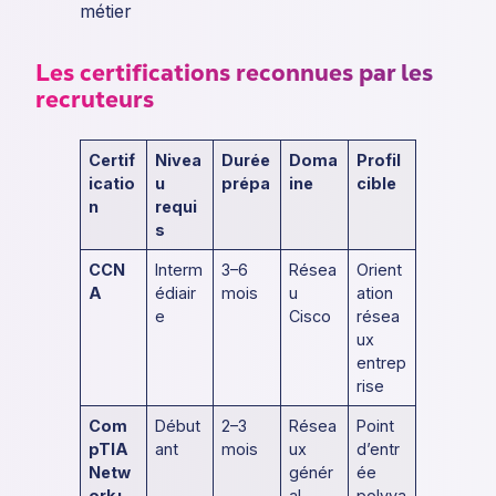
métier
Les certifications reconnues par les
recruteurs
Certif
Nivea
Durée
Doma
Profil
icatio
u
prépa
ine
cible
n
requi
s
CCN
Interm
3–6
Résea
Orient
A
édiair
mois
u
ation
e
Cisco
résea
ux
entrep
rise
Com
Début
2–3
Résea
Point
pTIA
ant
mois
ux
d’entr
Netw
génér
ée
ork+
al
polyva