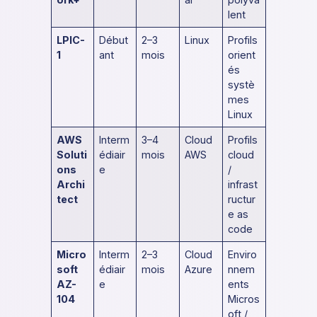
lent
LPIC-
Début
2–3
Linux
Profils
1
ant
mois
orient
és
systè
mes
Linux
AWS
Interm
3–4
Cloud
Profils
Soluti
édiair
mois
AWS
cloud
ons
e
/
Archi
infrast
tect
ructur
e as
code
Micro
Interm
2–3
Cloud
Enviro
soft
édiair
mois
Azure
nnem
AZ-
e
ents
104
Micros
oft /