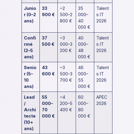
Junio
33
~2
35
Talent
r (0–2
900 €
500–2
000–
s IT
ans)
800 €
40
2026
000 €
Confi
37
~3
40
Talent
rmé
500 €
000–3
000–
s IT
(2–5
200 €
48
2026
ans)
000 €
Senio
43
~3
46
Talent
r (5–
600 €
500–3
000–
s IT
10
700 €
55
2026
ans)
000 €
Lead
55
~4
60
APEC
/
000–
200–5
000–
2026
Archi
70
400 €
80
tecte
000 €
000 €
(10+
ans)